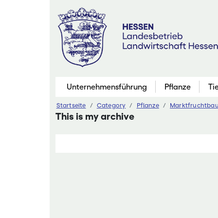
Zum
Inhalt
springen
Unternehmensführung
Pflanze
Ti
Startseite
Category
Pflanze
Marktfruchtba
Pflanzenbau
This is my archive
Marktfruchtb
Grünland
Futterbau
Saatgutaner
Eiweißinitiati
Ökologischer