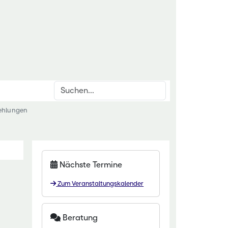
Suchen
fehlungen
inrichtungen
rschnittsthemen
für den ländlichen Raum
den & Düngung
itut Kirchhain
anzenschutz
Nächste Termine
eminar Rauischholzhausen
oforstsysteme
Zum Veranstaltungskalender
 Gartenakademie
wässerung
zentrum HessenRohstoffe (HeRo)
tter
Beratung
t Dillenburg