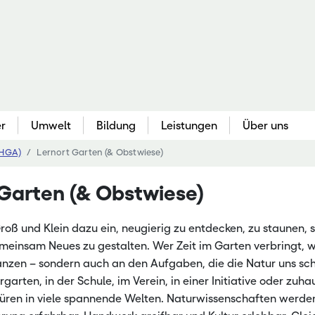
er
Umwelt
Bildung
Leistungen
Über uns
(HGA)
Lernort Garten (& Obstwiese)
Gartenbau
Berufliche Bildung
Bildungse
Que
 Garten (& Obstwiese)
au
Gemüsebau & Kräuter
Berufliche Erstausbildung
Akademie 
Bo
Obstbau & Baumschule
Fachschulbildung
Bieneninst
Pfl
oß und Klein dazu ein, neugierig zu entdecken, zu staunen, s
Zierpflanzenbau
Meisterfortbildung
Bildungss
Agr
einsam Neues zu gestalten. Wer Zeit im Garten verbringt, w
kennung
Ökologischer Gartenbau
Nebenerwerbs-Schulung
Hessische
Be
lanzen – sondern auch an den Aufgaben, die die Natur uns sch
garten, in der Schule, im Verein, in einer Initiative oder zuhau
ve
Freizeitgartenbau & Öffentl. Grün
Kompetenz
We
Türen in viele spannende Welten. Naturwissenschaften werden
 Pflanzenbau
Landgestü