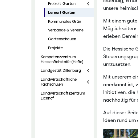
lebendig, Ernäh
Freizeit-Garten
unsere heimisch
Nachwachsen
Lernort Garten
Mit einem gute
Kommunales Grün
Möglichkeiten: 
Verbände & Vereine
erleben Gemeins
Gartenschauen
Projekte
Die Hessische G
Steuerungsgr
Kompetenzzentrum
HessenRohstoffe (HeRo)
umzusetzen.
Landgestüt Dillenburg
Mit unserem e
Landwirtschaftliche
anerkannt ist,
Fachschulen
Initiativen, di
Landwirtschaftszentrum
Eichhof
nachhaltig für
Auf dieser Seit
Ideen rund um 