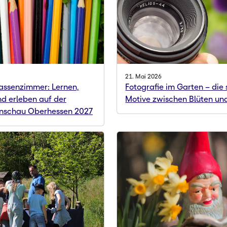
21. Mai 2026
assenzimmer: Lernen,
Fotografie im Garten – die
d erleben auf der
Motive zwischen Blüten und
nschau Oberhessen 2027