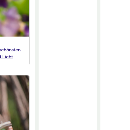
 schönsten
 Licht