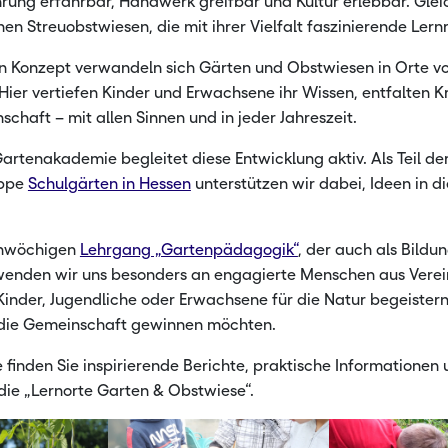
rung erfahrbar, Handwerk greifbar und Kultur erlebbar. Gleic
en Streuobstwiesen, die mit ihrer Vielfalt faszinierende Ler
de Rohstoffe
Landwirts
Landwirts
n Konzept verwandeln sich Gärten und Obstwiesen in Orte vo
Hier vertiefen Kinder und Erwachsene ihr Wissen, entfalten K
chaft – mit allen Sinnen und in jeder Jahreszeit.
artenakademie begleitet diese Entwicklung aktiv. Als Teil de
uppe
Schulgärten in Hessen
unterstützen wir dabei, Ideen in di
inwöchigen
Lehrgang „Gartenpädagogik“
, der auch als Bildu
 wenden wir uns besonders an engagierte Menschen aus Vere
e Kinder, Jugendliche oder Erwachsene für die Natur begeister
 die Gemeinschaft gewinnen möchten.
e finden Sie inspirierende Berichte, praktische Informationen 
die „Lernorte Garten & Obstwiese“.