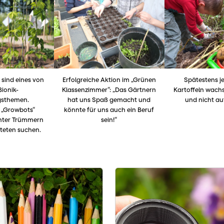
 sind eines von
Erfolgreiche Aktion im „Grünen
Spätestens jet
Bionik-
Klassenzimmer“: „Das Gärtnern
Kartoffeln wachs
gsthemen.
hat uns Spaß gemacht und
und nicht a
 „Growbots“
könnte für uns auch ein Beruf
unter Trümmern
sein!“
teten suchen.