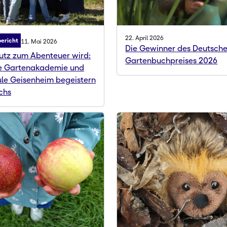
22. April 2026
ericht
11. Mai 2026
Die Gewinner des Deutsch
utz zum Abenteuer wird:
Gartenbuchpreises 2026
he Gartenakademie und
le Geisenheim begeistern
chs