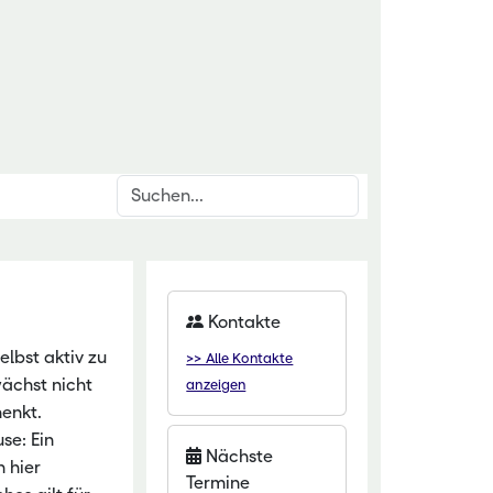
Suchen
inrichtungen
rschnittsthemen
für den ländlichen Raum
den & Düngung
Kontakte
itut Kirchhain
anzenschutz
elbst aktiv zu
>> Alle Kontakte
eminar Rauischholzhausen
oforstsysteme
ächst nicht
anzeigen
 Gartenakademie
wässerung
enkt.
se: Ein
zentrum HessenRohstoffe (HeRo)
tter
Nächste
 hier
Termine
t Dillenburg