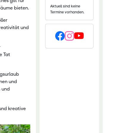
hes gilt für
Aktuell sind keine
nräume bieten.
chaftliche Fachschulen
Termine vorhanden.
chaftszentrum Eichhof
ller
reativität und
r
e Tat
ngsurlaub
inen und
n und
und kreative