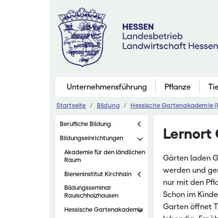
Zum
Inhalt
springen
Unternehmensführung
Pflanze
Ti
Startseite
Bildung
Hessische Gartenakademie 
Pflanzenbau
Berufliche Bildung
Lernort
Marktfruchtb
Bildungseinrichtungen
Grünland
Akademie für den ländlichen
Gärten laden Gr
Raum
Futterbau
werden und gem
Bieneninstitut Kirchhain
Saatgutaner
nur mit den Pf
Bildungsseminar
Schon im Kinder
Rauischholzhausen
Eiweißinitiati
Garten öffnet 
Hessische Gartenakademie
Ökologischer