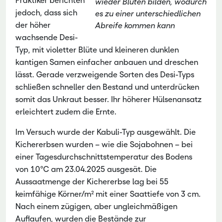
Praktiker berichten
wieder Blüten bilden, wodurch
jedoch, dass sich
es zu einer unterschiedlichen
der höher
Abreife kommen kann
wachsende Desi-
Typ, mit violetter Blüte und kleineren dunklen
kantigen Samen einfacher anbauen und dreschen
lässt. Gerade verzweigende Sorten des Desi-Typs
schließen schneller den Bestand und unterdrücken
somit das Unkraut besser. Ihr höherer Hülsenansatz
erleichtert zudem die Ernte.
Im Versuch wurde der Kabuli-Typ ausgewählt. Die
Kichererbsen wurden – wie die Sojabohnen – bei
einer Tagesdurchschnittstemperatur des Bodens
von 10°C am 23.04.2025 ausgesät. Die
Aussaatmenge der Kichererbse lag bei 55
keimfähige Körner/m² mit einer Saattiefe von 3 cm.
Nach einem zügigen, aber ungleichmäßigen
Auflaufen, wurden die Bestände zur