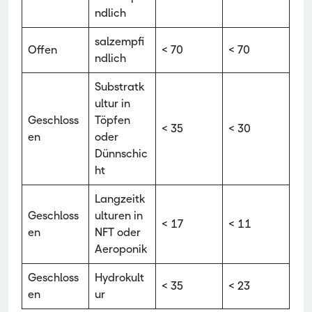
ndlich
salzempfi
Offen
< 70
< 70
ndlich
Substratk
ultur in
Geschloss
Töpfen
< 35
< 30
en
oder
Dünnschic
ht
Langzeitk
Geschloss
ulturen in
< 17
< 11
en
NFT oder
Aeroponik
Geschloss
Hydrokult
< 35
< 23
en
ur