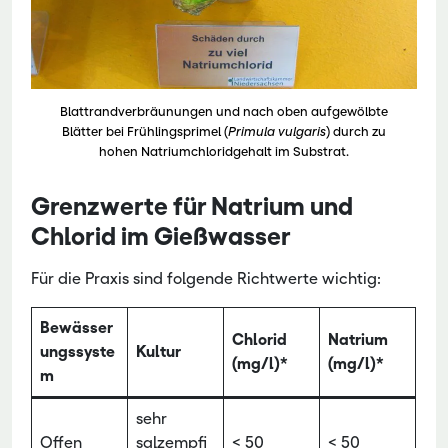
Blattrandverbräunungen und nach oben aufgewölbte
Blätter bei Frühlingsprimel (
Primula vulgaris
) durch zu
hohen Natriumchloridgehalt im Substrat.
Grenzwerte für Natrium und
Chlorid im Gießwasser
Für die Praxis sind folgende Richtwerte wichtig:
Bewässer
Chlorid
Natrium
ungssyste
Kultur
(mg/l)*
(mg/l)*
m
sehr
Offen
salzempfi
< 50
< 50