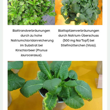
Blattrandverbräunungen
Blattspitzenverbräunungen
durch zu hohe
durch Natrium-Überschuss
Natriumchloridanreicherung
(500 mg Na/Topf) bei
im Substrat bei
Stiefmütterchen (Viola).
Kirschlorbeer (
Prunus
laurocerasus
).