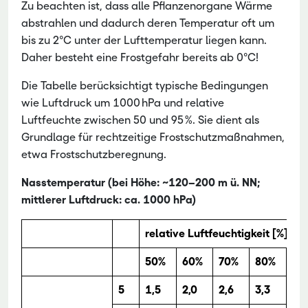
Zu beachten ist, dass alle Pflanzenorgane Wärme
abstrahlen und dadurch deren Temperatur oft um
bis zu 2°C unter der Lufttemperatur liegen kann.
Daher besteht eine Frostgefahr bereits ab 0°C!
Die Tabelle berücksichtigt typische Bedingungen
wie Luftdruck um 1000 hPa und relative
Luftfeuchte zwischen 50 und 95 %. Sie dient als
Grundlage für rechtzeitige Frostschutzmaßnahmen,
etwa Frostschutzberegnung.
Nasstemperatur (bei Höhe: ~120–200 m ü. NN;
mittlerer Luftdruck: ca. 1000 hPa)
relative Luftfeuchtigkeit [%]
50%
60%
70%
80%
90
5
1,5
2,0
2,6
3,3
4,