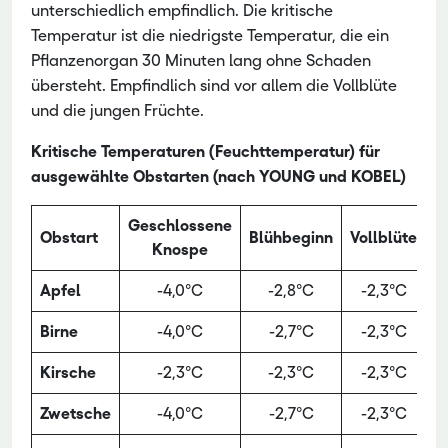
unterschiedlich empfindlich. Die kritische
Temperatur ist die niedrigste Temperatur, die ein
Pflanzenorgan 30 Minuten lang ohne Schaden
übersteht. Empfindlich sind vor allem die Vollblüte
und die jungen Früchte.
Kritische Temperaturen (Feuchttemperatur) für
ausgewählte Obstarten (nach YOUNG und KOBEL)
Geschlossene
J
Obstart
Blühbeginn
Vollblüte
Knospe
F
Apfel
-4,0°C
-2,8°C
-2,3°C
-
Birne
-4,0°C
-2,7°C
-2,3°C
-
Kirsche
-2,3°C
-2,3°C
-2,3°C
-
Zwetsche
-4,0°C
-2,7°C
-2,3°C
-