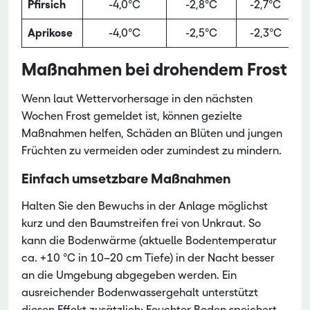
Pfirsich
-4,0°C
-2,8°C
-2,7°C
-
Aprikose
-4,0°C
-2,5°C
-2,3°C
-
Maßnahmen bei drohendem Frost
Wenn laut Wettervorhersage in den nächsten
Wochen Frost gemeldet ist, können gezielte
Maßnahmen helfen, Schäden an Blüten und jungen
Früchten zu vermeiden oder zumindest zu mindern.
Einfach umsetzbare Maßnahmen
Halten Sie den Bewuchs in der Anlage möglichst
kurz und den Baumstreifen frei von Unkraut. So
kann die Bodenwärme (aktuelle Bodentemperatur
ca. +10 °C in 10–20 cm Tiefe) in der Nacht besser
an die Umgebung abgegeben werden. Ein
ausreichender Bodenwassergehalt unterstützt
diesen Effekt zusätzlich: Feuchter Boden speichert