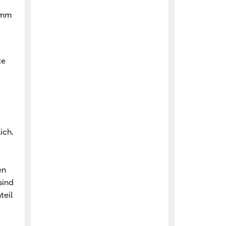
5 mm
te
ich.
en
sind
teil