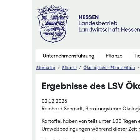
Zum
Inhalt
springen
Unternehmensführung
Pflanze
Ti
Startseite
Pflanze
Ökologischer Pflanzenbau
Pflanzenbau
Ergebnisse des LSV Ök
Marktfruchtb
Grünland
02.12.2025
Futterbau
Reinhard Schmidt, Beratungsteam Ökolog
Saatgutaner
Kartoffel haben von teils unter 100 Tagen 
Eiweißinitiati
Umweltbedingungen während dieser Zeit nic
Ökologischer