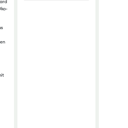
hard
Öko-
chaftliche Fachschulen
chaftszentrum Eichhof
us
len
it