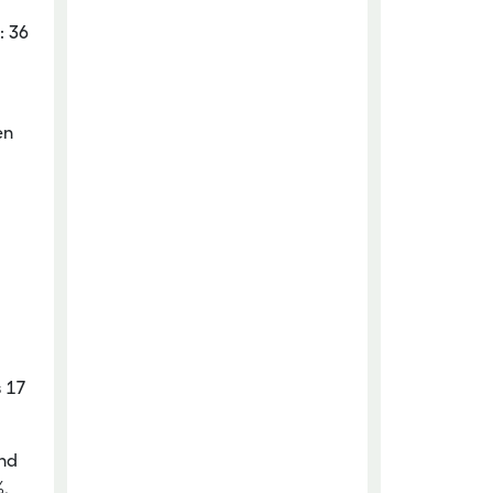
: 36
en
d
s 17
und
%,