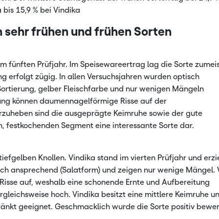
 bis 15,9 % bei Vindika
 sehr frühen und frühen Sorten
im fünften Prüfjahr. Im Speisewareertrag lag die Sorte zumei
ng erfolgt zügig. In allen Versuchsjahren wurden optisch
ortierung, gelber Fleischfarbe und nur wenigen Mängeln
ung können daumennagelförmige Risse auf der
orzuheben sind die ausgeprägte Keimruhe sowie der gute
n, festkochenden Segment eine interessante Sorte dar.
iefgelben Knollen. Vindika stand im vierten Prüfjahr und erzi
tisch ansprechend (Salatform) und zeigen nur wenige Mängel.
e Risse auf, weshalb eine schonende Ernte und Aufbereitung
ergleichsweise hoch. Vindika besitzt eine mittlere Keimruhe u
hränkt geeignet. Geschmacklich wurde die Sorte positiv bewer