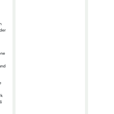
m
 der
ene
und
e
rk
li