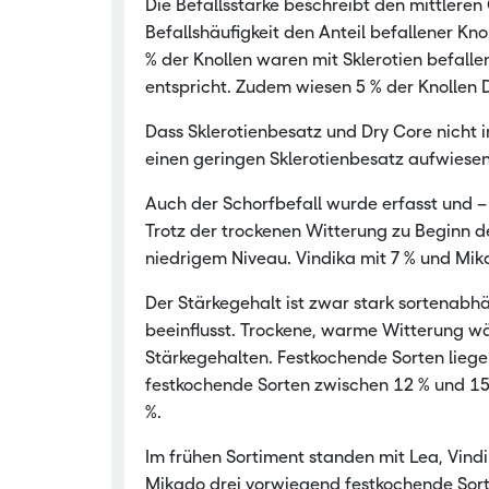
Die Befallsstärke beschreibt den mittleren
Befallshäufigkeit den Anteil befallener Kno
% der Knollen waren mit Sklerotien befalle
entspricht. Zudem wiesen 5 % der Knollen 
Dass Sklerotienbesatz und Dry Core nicht i
einen geringen Sklerotienbesatz aufwiesen
Auch der Schorfbefall wurde erfasst und – 
Trotz der trockenen Witterung zu Beginn 
niedrigem Niveau. Vindika mit 7 % und Mika
Der Stärkegehalt ist zwar stark sortenab
beeinflusst. Trockene, warme Witterung w
Stärkegehalten. Festkochende Sorten lieg
festkochende Sorten zwischen 12 % und 15 
%.
Im frühen Sortiment standen mit Lea, Vindi
Mikado drei vorwiegend festkochende Sorten