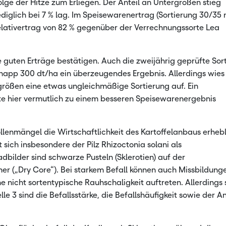
ge der Hitze zum Erliegen. Der Anteil an Untergrößen stieg
ediglich bei 7 % lag. Im Speisewarenertrag (Sortierung 30/3
elativertrag von 82 % gegenüber der Verrechnungssorte Lea
guten Erträge bestätigen. Auch die zweijährig geprüfte Sor
napp 300 dt/ha ein überzeugendes Ergebnis. Allerdings wies
rößen eine etwas ungleichmäßige Sortierung auf. Ein
te hier vermutlich zu einem besseren Speisewarenergebnis
lenmängel die Wirtschaftlichkeit des Kartoffelanbaus erhebl
 sich insbesondere der Pilz Rhizoctonia solani als
bilder sind schwarze Pusteln (Sklerotien) auf der
er („Dry Core“). Bei starkem Befall können auch Missbildung
 nicht sortentypische Rauhschaligkeit auftreten. Allerdings 
le 3 sind die Befallsstärke, die Befallshäufigkeit sowie der An