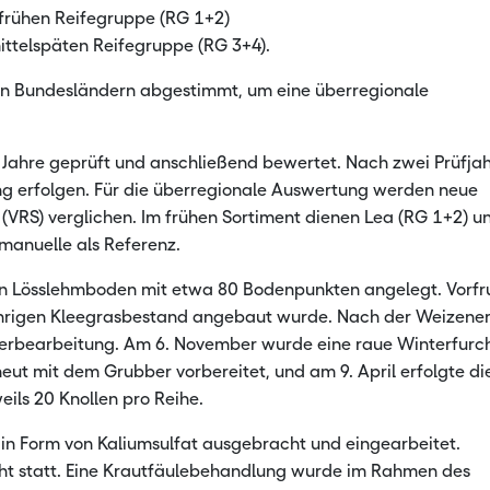
 frühen Reifegruppe (RG 1+2)
mittelspäten Reifegruppe (RG 3+4).
n Bundesländern abgestimmt, um eine überregionale
 Jahre geprüft und anschließend bewertet. Nach zwei Prüfja
ng erfolgen. Für die überregionale Auswertung werden neue
 (VRS) verglichen. Im frühen Sortiment dienen Lea (RG 1+2) u
manuelle als Referenz.
en Lösslehmboden mit etwa 80 Bodenpunkten angelegt. Vorfr
hrigen Kleegrasbestand angebaut wurde. Nach der Weizene
berbearbeitung. Am 6. November wurde eine raue Winterfurc
eut mit dem Grubber vorbereitet, und am 9. April erfolgte di
eils 20 Knollen pro Reihe.
in Form von Kaliumsulfat ausgebracht und eingearbeitet.
 statt. Eine Krautfäulebehandlung wurde im Rahmen des