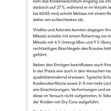
kam das Knollenwachstum Angang Juli infol
dadurch auf 27 %, während er im Vorjahr l
bis 60/65 mm) schnitt Melissa mit einem R
daher am schlechtesten ab.
Vindika und Adorata konnten dagegen ihre 
Mikado erzielte mit einem Rohertrag von k
Mikado mit 4 % Untergrößen und 9 % Überg
rechtzeitiges Abschlegeln des Krautes hät
geführt.
Neben den Erträgen beeinflussen auch Knol
In der Praxis wie auch in den Versuchen hat
qualitätsmindernd erwiesen. Typische Schad
Knollenoberfläche sowie 2–5 mm tiefe Löch
wie Einschnürungen, Verformungen und eine
diese im Versuch nicht aufgetreten. In Tabel
der Knollen mit Dry Core aufgeführt.