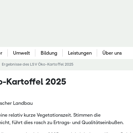
er
Umwelt
Bildung
Leistungen
Über uns
Ergebnisse des LSV Öko-Kartoffel 2025
Gartenbau
Berufliche Bildung
Bildungse
Que
o-Kartoffel 2025
au
Gemüsebau & Kräuter
Berufliche Erstausbildung
Akademie 
Bo
Obstbau & Baumschule
Fachschulbildung
Bieneninst
Pfl
Zierpflanzenbau
Meisterfortbildung
Bildungss
Agr
ischer Landbau
kennung
Ökologischer Gartenbau
Nebenerwerbs-Schulung
Hessische
Be
eine relativ kurze Vegetationszeit. Stimmen die
ve
Freizeitgartenbau & Öffentl. Grün
Kompetenz
We
ht, führt dies rasch zu Ertrags- und Qualitätseinbußen.
 Pflanzenbau
Landgestü