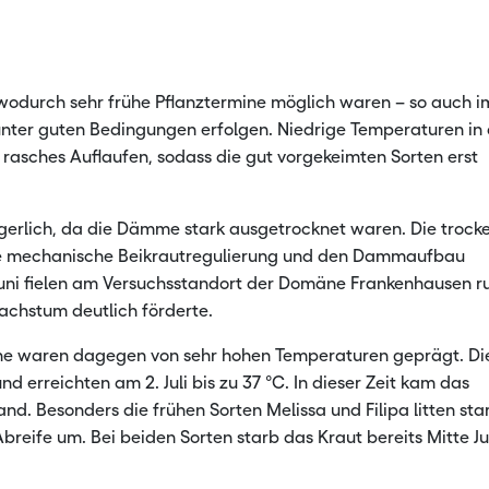
wodurch sehr frühe Pflanztermine möglich waren – so auch i
 unter guten Bedingungen erfolgen. Niedrige Temperaturen in
 rasches Auflaufen, sodass die gut vorgekeimten Sorten erst
gerlich, da die Dämme stark ausgetrocknet waren. Die trock
die mechanische Beikrautregulierung und den Dammaufbau
uni fielen am Versuchsstandort der Domäne Frankenhausen r
achstum deutlich förderte.
woche waren dagegen von sehr hohen Temperaturen geprägt. Di
 erreichten am 2. Juli bis zu 37 °C. In dieser Zeit kam das
d. Besonders die frühen Sorten Melissa und Filipa litten sta
Abreife um. Bei beiden Sorten starb das Kraut bereits Mitte Ju