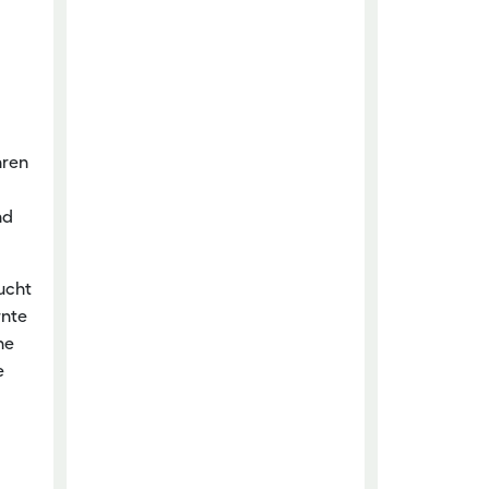
hren
nd
ucht
rnte
he
e