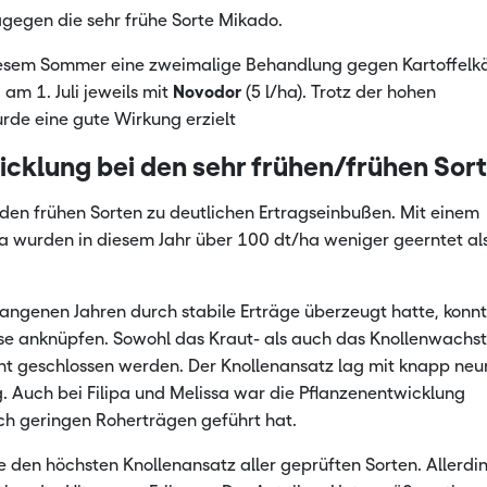
agegen die sehr frühe Sorte Mikado.
diesem Sommer eine zweimalige Behandlung gegen Kartoffelk
 am 1. Juli jeweils mit
Novodor
(5 l/ha). Trotz der hohen
de eine gute Wirkung erzielt
icklung bei den sehr frühen/frühen Sor
ei den frühen Sorten zu deutlichen Ertragseinbußen. Mit einem
a wurden in diesem Jahr über 100 dt/ha weniger geerntet al
gangenen Jahren durch stabile Erträge überzeugt hatte, konn
sse anknüpfen. Sowohl das Kraut- als auch das Knollenwachs
icht geschlossen werden. Der Knollenansatz lag mit knapp neu
g. Auch bei Filipa und Melissa war die Pflanzenentwicklung
ch geringen Roherträgen geführt hat.
ze den höchsten Knollenansatz aller geprüften Sorten. Allerdi