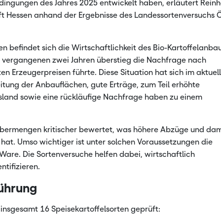
edingungen des Jahres 2025 entwickelt haben, erläutert Rein
t Hessen anhand der Ergebnisse des Landessortenversuchs 
de Rohstoffe
Landwirts
Landwirts
en befindet sich die Wirtschaftlichkeit des Bio-Kartoffelanba
en vergangenen zwei Jahren überstieg die Nachfrage nach
en Erzeugerpreisen führte. Diese Situation hat sich im aktuel
eitung der Anbauflächen, gute Erträge, zum Teil erhöhte
and sowie eine rückläufige Nachfrage haben zu einem
bermengen kritischer bewertet, was höhere Abzüge und dam
e hat. Umso wichtiger ist unter solchen Voraussetzungen die
 Ware. Die Sortenversuche helfen dabei, wirtschaftlich
ntifizieren.
ührung
insgesamt 16 Speisekartoffelsorten geprüft: