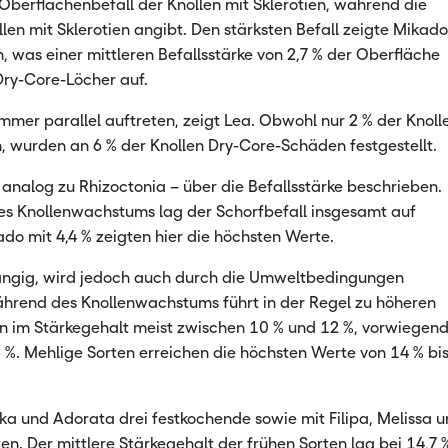
 Oberflächenbefall der Knollen mit Sklerotien, während die
llen mit Sklerotien angibt. Den stärksten Befall zeigte Mikado
n, was einer mittleren Befallsstärke von 2,7 % der Oberfläche
Dry-Core-Löcher auf.
mmer parallel auftreten, zeigt Lea. Obwohl nur 2 % der Knoll
, wurden an 6 % der Knollen Dry-Core-Schäden festgestellt.
analog zu Rhizoctonia – über die Befallsstärke beschrieben.
des Knollenwachstums lag der Schorfbefall insgesamt auf
do mit 4,4 % zeigten hier die höchsten Werte.
hängig, wird jedoch auch durch die Umweltbedingungen
ährend des Knollenwachstums führt in der Regel zu höheren
en im Stärkegehalt meist zwischen 10 % und 12 %, vorwiegen
%. Mehlige Sorten erreichen die höchsten Werte von 14 % bi
ka und Adorata drei festkochende sowie mit Filipa, Melissa 
. Der mittlere Stärkegehalt der frühen Sorten lag bei 14,7 