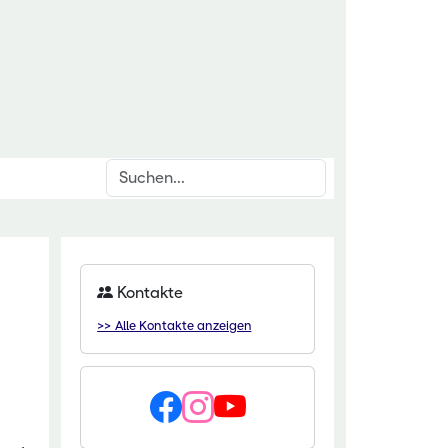
Suchen
inrichtungen
rschnittsthemen
für den ländlichen Raum
den & Düngung
Kontakte
itut Kirchhain
anzenschutz
>> Alle Kontakte anzeigen
eminar Rauischholzhausen
oforstsysteme
 Gartenakademie
wässerung
zentrum HessenRohstoffe (HeRo)
tter
t Dillenburg