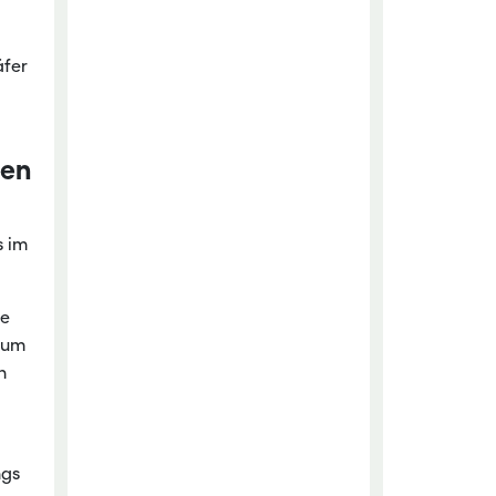
äfer
ten
s im
te
tum
n
ngs