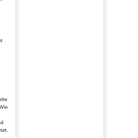
st
elte
 Wie
nd
tet.