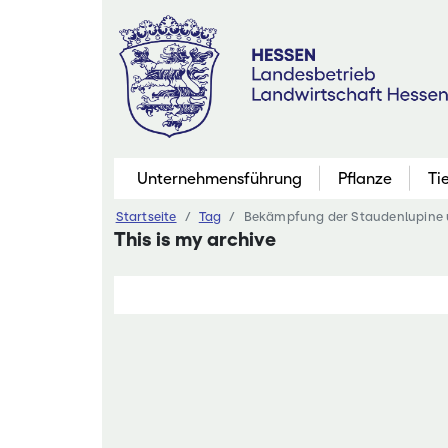
Zum
Inhalt
springen
Unternehmensführung
Pflanze
Ti
Startseite
Tag
Bekämpfung der Staudenlupine 
Pflanzenbau
This is my archive
Marktfruchtb
Grünland
Futterbau
Saatgutaner
Eiweißinitiati
Ökologischer