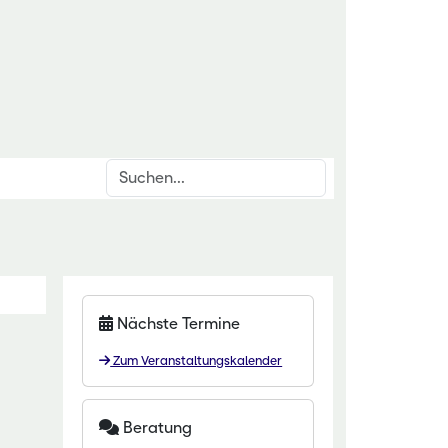
Suchen
inrichtungen
rschnittsthemen
für den ländlichen Raum
den & Düngung
itut Kirchhain
anzenschutz
Nächste Termine
eminar Rauischholzhausen
oforstsysteme
Zum Veranstaltungskalender
 Gartenakademie
wässerung
zentrum HessenRohstoffe (HeRo)
tter
Beratung
t Dillenburg