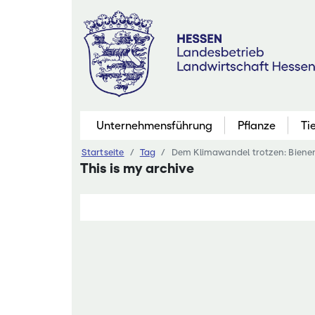
Zum
Inhalt
springen
Unternehmensführung
Pflanze
Ti
Startseite
Tag
Dem Klimawandel trotzen: Bienen
Pflanzenbau
This is my archive
Marktfruchtb
Grünland
Futterbau
Saatgutaner
Eiweißinitiati
Ökologischer