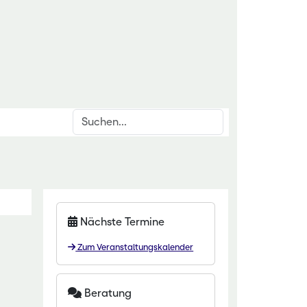
Suchen
inrichtungen
rschnittsthemen
für den ländlichen Raum
den & Düngung
itut Kirchhain
anzenschutz
Nächste Termine
eminar Rauischholzhausen
oforstsysteme
Zum Veranstaltungskalender
 Gartenakademie
wässerung
zentrum HessenRohstoffe (HeRo)
tter
Beratung
t Dillenburg