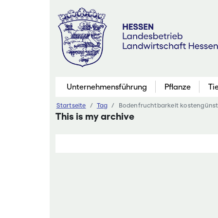
Zum
Inhalt
springen
Unternehmensführung
Pflanze
Ti
Startseite
Tag
Bodenfruchtbarkeit kostengünsti
Pflanzenbau
This is my archive
Marktfruchtb
Grünland
Futterbau
Saatgutaner
Eiweißinitiati
Ökologischer