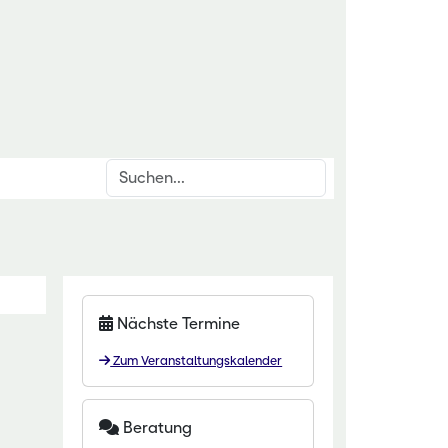
Suchen
inrichtungen
rschnittsthemen
für den ländlichen Raum
den & Düngung
itut Kirchhain
anzenschutz
Nächste Termine
eminar Rauischholzhausen
oforstsysteme
Zum Veranstaltungskalender
 Gartenakademie
wässerung
zentrum HessenRohstoffe (HeRo)
tter
Beratung
t Dillenburg