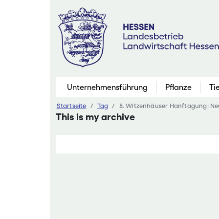
Zum
Inhalt
springen
Unternehmensführung
Pflanze
Ti
Startseite
Tag
8. Witzenhäuser Hanftagung: N
Pflanzenbau
This is my archive
Marktfruchtb
Grünland
Futterbau
Saatgutaner
Eiweißinitiati
Ökologischer