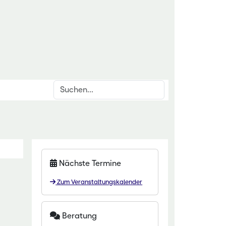
Suchen
inrichtungen
rschnittsthemen
für den ländlichen Raum
den & Düngung
itut Kirchhain
anzenschutz
Nächste Termine
eminar Rauischholzhausen
oforstsysteme
Zum Veranstaltungskalender
 Gartenakademie
wässerung
zentrum HessenRohstoffe (HeRo)
tter
Beratung
t Dillenburg