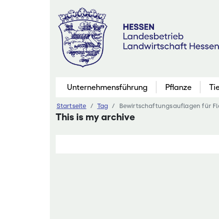
Zum
Inhalt
springen
Unternehmensführung
Pflanze
Ti
Startseite
Tag
Bewirtschaftungsauflagen für F
Pflanzenbau
This is my archive
Marktfruchtb
Grünland
Futterbau
Saatgutaner
Eiweißinitiati
Ökologischer