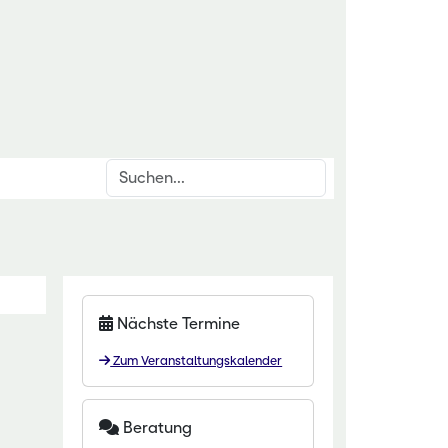
Suchen
inrichtungen
rschnittsthemen
für den ländlichen Raum
den & Düngung
itut Kirchhain
anzenschutz
Nächste Termine
eminar Rauischholzhausen
oforstsysteme
Zum Veranstaltungskalender
 Gartenakademie
wässerung
zentrum HessenRohstoffe (HeRo)
tter
Beratung
t Dillenburg