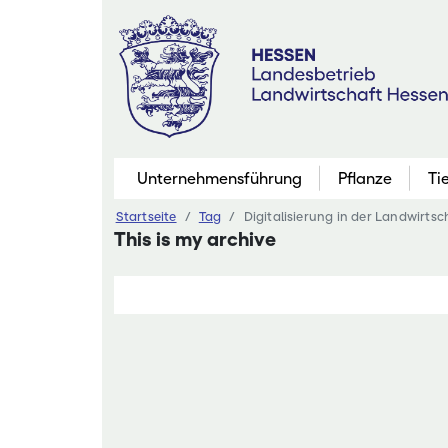
Zum
Inhalt
springen
Unternehmensführung
Pflanze
Ti
Startseite
Tag
Digitalisierung in der Landwirtsc
Pflanzenbau
This is my archive
Marktfruchtb
Grünland
Futterbau
Saatgutaner
Eiweißinitiati
Ökologischer