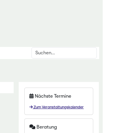
Suchen
inrichtungen
rschnittsthemen
für den ländlichen Raum
den & Düngung
itut Kirchhain
anzenschutz
Nächste Termine
eminar Rauischholzhausen
oforstsysteme
Zum Veranstaltungskalender
 Gartenakademie
wässerung
zentrum HessenRohstoffe (HeRo)
tter
Beratung
t Dillenburg