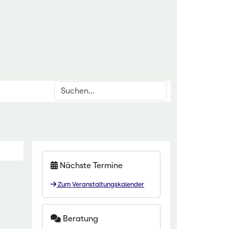
Suchen
inrichtungen
rschnittsthemen
für den ländlichen Raum
den & Düngung
itut Kirchhain
anzenschutz
Nächste Termine
eminar Rauischholzhausen
oforstsysteme
Zum Veranstaltungskalender
 Gartenakademie
wässerung
zentrum HessenRohstoffe (HeRo)
tter
Beratung
t Dillenburg