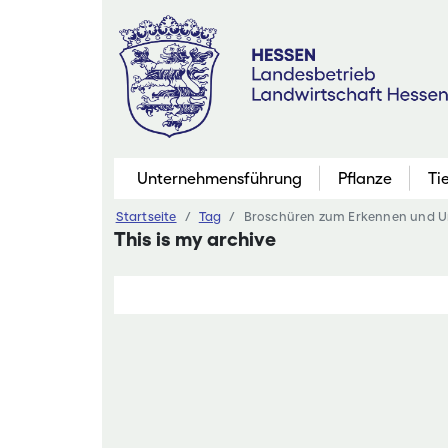
Zum
Inhalt
springen
Unternehmensführung
Pflanze
Ti
Startseite
Tag
Broschüren zum Erkennen und Unt
Pflanzenbau
This is my archive
Marktfruchtb
Grünland
Futterbau
Saatgutaner
Eiweißinitiati
Ökologischer