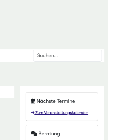
Suchen
inrichtungen
rschnittsthemen
für den ländlichen Raum
den & Düngung
itut Kirchhain
anzenschutz
Nächste Termine
eminar Rauischholzhausen
oforstsysteme
Zum Veranstaltungskalender
 Gartenakademie
wässerung
zentrum HessenRohstoffe (HeRo)
tter
Beratung
t Dillenburg