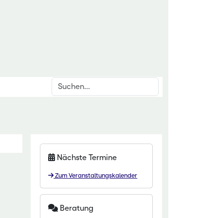
Suchen
inrichtungen
rschnittsthemen
für den ländlichen Raum
den & Düngung
itut Kirchhain
anzenschutz
Nächste Termine
eminar Rauischholzhausen
oforstsysteme
Zum Veranstaltungskalender
 Gartenakademie
wässerung
zentrum HessenRohstoffe (HeRo)
tter
Beratung
t Dillenburg