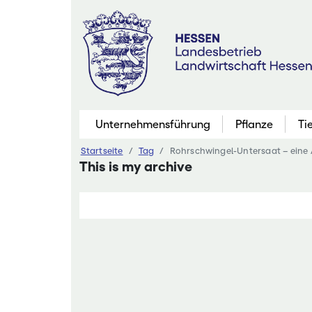
Zum
Inhalt
springen
Unternehmensführung
Pflanze
Ti
Startseite
Tag
Rohrschwingel-Untersaat – eine 
Pflanzenbau
This is my archive
Marktfruchtb
Grünland
Futterbau
Saatgutaner
Eiweißinitiati
Ökologischer