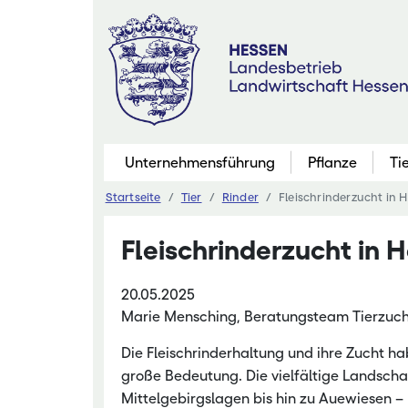
Zum
Inhalt
springen
Unternehmensführung
Pflanze
Ti
Startseite
Tier
Rinder
Fleischrinderzucht in 
Pflanzenbau
Fleischrinderzucht in 
Marktfruchtb
Grünland
20.05.2025
Futterbau
Marie Mensching, Beratungsteam Tierzuc
Saatgutaner
Die Fleischrinderhaltung und ihre Zucht ha
Eiweißinitiati
große Bedeutung. Die vielfältige Landscha
Mittelgebirgslagen bis hin zu Auewiesen – 
Ökologischer