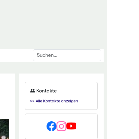
Suchen
inrichtungen
rschnittsthemen
für den ländlichen Raum
den & Düngung
Kontakte
itut Kirchhain
anzenschutz
>> Alle Kontakte anzeigen
eminar Rauischholzhausen
oforstsysteme
 Gartenakademie
wässerung
zentrum HessenRohstoffe (HeRo)
tter
t Dillenburg