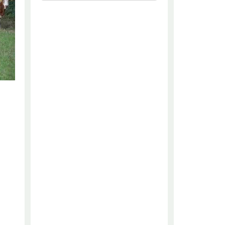
chaftliche Fachschulen
chaftszentrum Eichhof