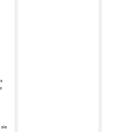
es
e
 sie