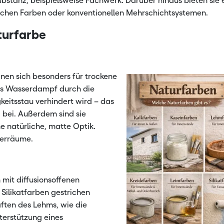
bstanz, beispielsweise Fachwerk. Darüber hinaus bieten sie 
ischen Farben oder konventionellen Mehrschichtsystemen.
de Rohstoffe
Landwirts
turfarbe
Landwirts
gnen sich besonders für trockene
ass Wasserdampf durch die
eitsstau verhindert wird – das
bei. Außerdem sind sie
 natürliche, matte Optik.
gerräume.
mit diffusionsoffenen
 Silikatfarben gestrichen
aften des Lehms, wie die
terstützung eines