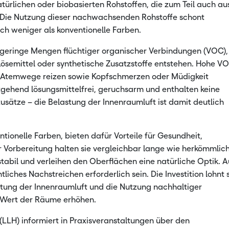
rlichen oder biobasierten Rohstoffen, die zum Teil auch au
 Die Nutzung dieser nachwachsenden Rohstoffe schont
ch weniger als konventionelle Farben.
 geringe Mengen flüchtiger organischer Verbindungen (VOC),
ösemittel oder synthetische Zusatzstoffe entstehen. Hohe V
 Atemwege reizen sowie Kopfschmerzen oder Müdigkeit
gehend lösungsmittelfrei, geruchsarm und enthalten keine
usätze – die Belastung der Innenraumluft ist damit deutlich
ntionelle Farben, bieten dafür Vorteile für Gesundheit,
Vorbereitung halten sie vergleichbar lange wie herkömmlic
stabil und verleihen den Oberflächen eine natürliche Optik. A
iches Nachstreichen erforderlich sein. Die Investition lohnt 
stung der Innenraumluft und die Nutzung nachhaltiger
en Wert der Räume erhöhen.
LLH) informiert in Praxisveranstaltungen über den