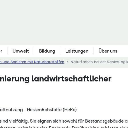
er
Umwelt
Bildung
Leistungen
Über uns
 und Sanieren mit Naturbaustoffen
Naturfarben bei der Sanierung 
Gartenbau
Berufliche Bildung
Bildungse
Que
nierung landwirtschaftlicher
au
Gemüsebau & Kräuter
Berufliche Erstausbildung
Akademie 
Bo
Obstbau & Baumschule
Fachschulbildung
Bieneninst
Pfl
Zierpflanzenbau
Meisterfortbildung
Bildungss
Agr
kennung
Ökologischer Gartenbau
Nebenerwerbs-Schulung
Hessische
Be
offnutzung - HessenRohstoffe (HeRo)
ve
Freizeitgartenbau & Öffentl. Grün
Kompetenz
We
ind vielfältig. Sie eignen sich sowohl für Bestandsgebäude a
 Pflanzenbau
Landgestü