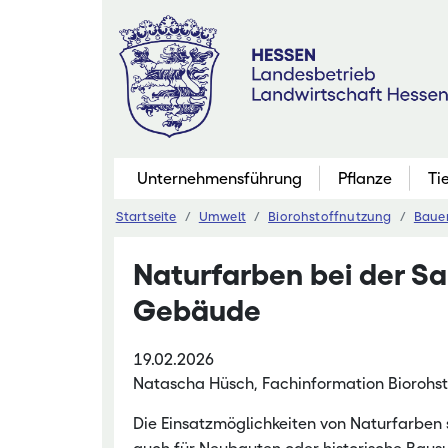
Zum
Inhalt
springen
Unternehmensführung
Pflanze
Ti
Startseite
Umwelt
Biorohstoffnutzung
Bauen
Pflanzenbau
Naturfarben bei der Sa
Marktfruchtb
Gebäude
Grünland
Futterbau
19.02.2026
Saatgutaner
Natascha Hüsch, Fachinformation Biorohst
Eiweißinitiati
Die Einsatzmöglichkeiten von Naturfarben s
Ökologischer