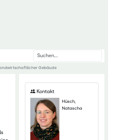
Suchen
landwirtschaftlicher Gebäude
inrichtungen
rschnittsthemen
für den ländlichen Raum
den & Düngung
Kontakt
itut Kirchhain
anzenschutz
Hüsch,
eminar Rauischholzhausen
oforstsysteme
Natascha
 Gartenakademie
wässerung
zentrum HessenRohstoffe (HeRo)
tter
ls
t Dillenburg