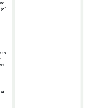
von
 (KI-
äden
r
ert
rei