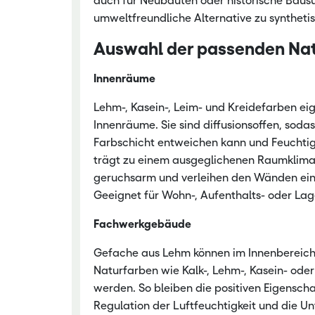
auch für Neubauten oder historische Bausu
umweltfreundliche Alternative zu synthet
Nachwachsen
Auswahl der passenden Na
Innenräume
Lehm-, Kasein-, Leim- und Kreidefarben ei
Innenräume. Sie sind diffusionsoffen, sod
Farbschicht entweichen kann und Feuchtigk
trägt zu einem ausgeglichenen Raumklima 
geruchsarm und verleihen den Wänden eine
Geeignet für Wohn-, Aufenthalts- oder La
Fachwerkgebäude
Gefache aus Lehm können im Innenbereich 
Naturfarben wie Kalk-, Lehm-, Kasein- oder
werden. So bleiben die positiven Eigensch
Regulation der Luftfeuchtigkeit und die Un