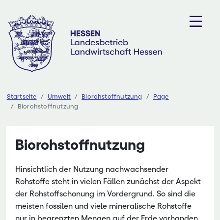
Zum
Inhalt
springen
Startseite
Umwelt
Biorohstoffnutzung
Page
Biorohstoffnutzung
Biorohstoffnutzung
Hinsichtlich der Nutzung nachwachsender
Rohstoffe steht in vielen Fällen zunächst der Aspekt
der Rohstoffschonung im Vordergrund. So sind die
meisten fossilen und viele mineralische Rohstoffe
nur in begrenzten Mengen auf der Erde vorhanden.