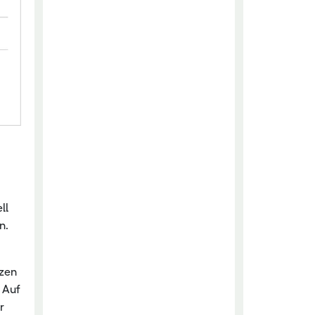
ll
n.
izen
 Auf
r