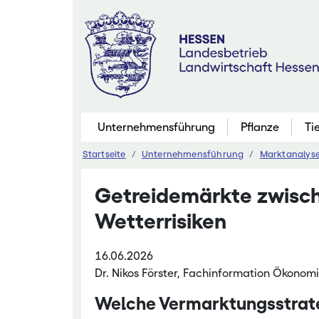
Zum
Inhalt
springen
Unternehmensführung
Pflanze
Ti
Startseite
Unternehmensführung
Marktanalyse
Pflanzenbau
Getreidemärkte zwisc
Marktfruchtb
Wetterrisiken
Grünland
Futterbau
16.06.2026
Saatgutaner
Dr. Nikos Förster, Fachinformation Ökonom
Eiweißinitiati
Welche Vermarktungsstrateg
Ökologischer