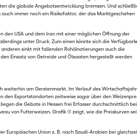
nten die globale Angebotsentwicklung bremsen. Und schließli
eg auch immer noch ein Risikofaktor, der das Marktgeschehen
n den USA und dem Iran mit einer möglichen Öffnung der
 allerdings unter Druck. Zum einen könnte sich die Verfügbark
 anderen sinkt mit fallenden Rohölnotierungen auch die
 den Einsatz von Getreide und Ölsaaten hergestellt werden
h weiterhin am Gerstenmarkt. Im Verlauf des Wirtschaftsjah
 an den Exportstandorten zeitweise sogar über den Weizenpre
liegen die Gebote in Hessen frei Erfasser durchschnittlich be
u von Futterweizen. Grafik (1) zeigt, wie die Preiskurven sei
der Europäischen Union z. B. nach Saudi-Arabien bei gleichzei