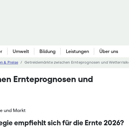
er
Umwelt
Bildung
Leistungen
Über uns
n & Preise
Getreidemärkte zwischen Ernteprognosen und Wetterrisik
Gartenbau
Berufliche Bildung
Bildungse
Que
hen Ernteprognosen und
au
Gemüsebau & Kräuter
Berufliche Erstausbildung
Akademie 
Bo
Obstbau & Baumschule
Fachschulbildung
Bieneninst
Pfl
Zierpflanzenbau
Meisterfortbildung
Bildungss
Agr
kennung
Ökologischer Gartenbau
Nebenerwerbs-Schulung
Hessische
Be
ie und Markt
ve
Freizeitgartenbau & Öffentl. Grün
Kompetenz
We
ie empfiehlt sich für die Ernte 2026?
 Pflanzenbau
Landgestü