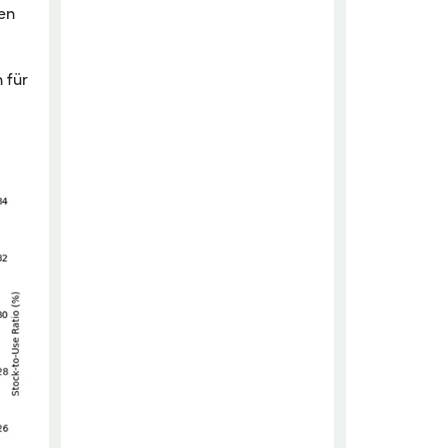
sen
 für