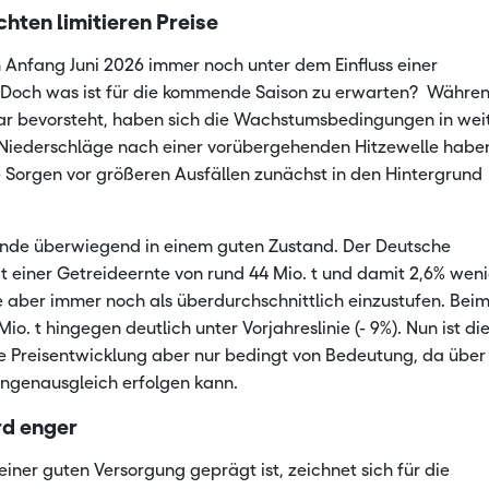
hten limitieren Preise
de Rohstoffe
Landwirts
 Anfang Juni 2026 immer noch unter dem Einfluss einer
Landwirts
 Doch was ist für die kommende Saison zu erwarten? Währe
bar bevorsteht, haben sich die Wachstumsbedingungen in wei
t. Niederschläge nach einer vorübergehenden Hitzewelle habe
e Sorgen vor größeren Ausfällen zunächst in den Hintergrund
tände überwiegend in einem guten Zustand. Der Deutsche
t einer Getreideernte von rund 44 Mio. t und damit 2,6% wen
te aber immer noch als überdurchschnittlich einzustufen. Bei
o. t hingegen deutlich unter Vorjahreslinie (- 9%). Nun ist di
ie Preisentwicklung aber nur bedingt von Bedeutung, da über
Mengenausgleich erfolgen kann.
rd enger
ner guten Versorgung geprägt ist, zeichnet sich für die