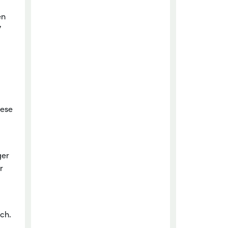
en
7
iese
ger
r
ch.