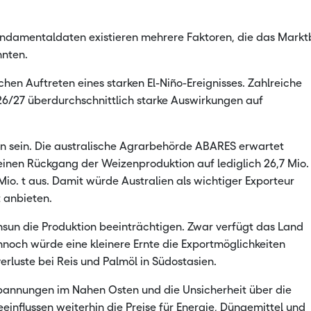
undamentaldaten existieren mehrere Faktoren, die das Markt
nten.
en Auftreten eines starken El-Niño-Ereignisses. Zahlreiche
26/27 überdurchschnittlich starke Auswirkungen auf
en sein. Die australische Agrarbehörde ABARES erwartet
inen Rückgang der Weizenproduktion auf lediglich 26,7 Mio. 
io. t aus. Damit würde Australien als wichtiger Exporteur
 anbieten.
sun die Produktion beeinträchtigen. Zwar verfügt das Land
noch würde eine kleinere Ernte die Exportmöglichkeiten
rluste bei Reis und Palmöl in Südostasien.
Spannungen im Nahen Osten und die Unsicherheit über die
einflussen weiterhin die Preise für Energie, Düngemittel und