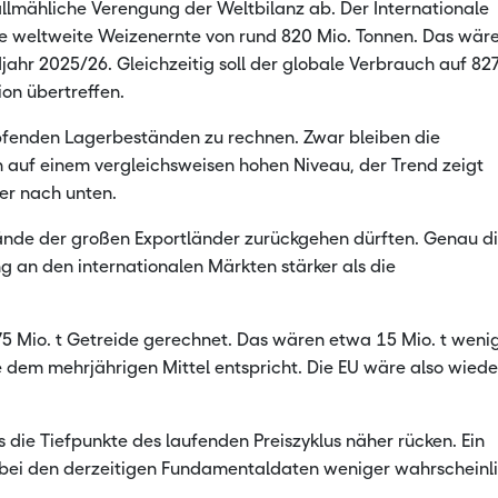
ähliche Verengung der Weltbilanz ab. Der Internationale
ne weltweite Weizenernte von rund 820 Mio. Tonnen. Das wär
jahr 2025/26. Gleichzeitig soll der globale Verbrauch auf 82
on übertreffen.
pfenden Lagerbeständen zu rechnen. Zwar bleiben die
in auf einem vergleichsweisen hohen Niveau, der Trend zeigt
er nach unten.
tände der großen Exportländer zurückgehen dürften. Genau d
ng an den internationalen Märkten stärker als die
275 Mio. t Getreide gerechnet. Das wären etwa 15 Mio. t weni
ie dem mehrjährigen Mittel entspricht. Die EU wäre also wiede
ss die Tiefpunkte des laufenden Preiszyklus näher rücken. Ein
nt bei den derzeitigen Fundamentaldaten weniger wahrscheinli