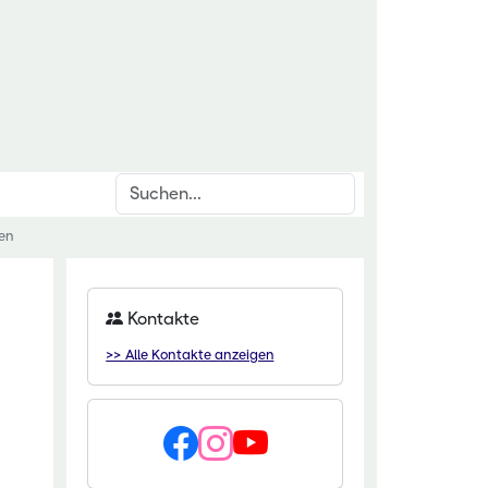
Suchen
en
inrichtungen
rschnittsthemen
für den ländlichen Raum
den & Düngung
Kontakte
itut Kirchhain
anzenschutz
>> Alle Kontakte anzeigen
eminar Rauischholzhausen
oforstsysteme
 Gartenakademie
wässerung
zentrum HessenRohstoffe (HeRo)
tter
t Dillenburg