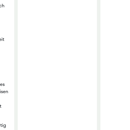
ch
eit
res
isen
i
t
tig