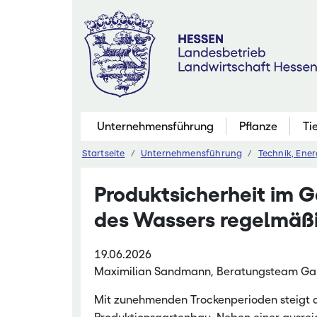
Zum
Inhalt
springen
Unternehmensführung
Pflanze
Ti
Startseite
Unternehmensführung
Technik, Ene
Pflanzenbau
Produktsicherheit im G
Marktfruchtb
des Wassers regelmäßi
Grünland
Futterbau
19.06.2026
Saatgutaner
Maximilian Sandmann, Beratungsteam Ga
Eiweißinitiati
Mit zunehmenden Trockenperioden steigt 
Ökologischer