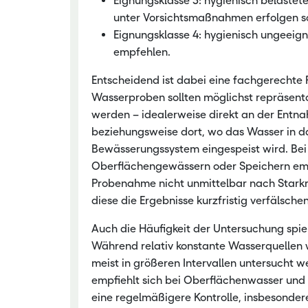
Eignungsklasse 3: hygienisch belastet
unter Vorsichtsmaßnahmen erfolgen so
Eignungsklasse 4: hygienisch ungeeigne
empfehlen.
Entscheidend ist dabei eine fachgerechte
Wasserproben sollten möglichst repräsen
werden – idealerweise direkt an der Entna
beziehungsweise dort, wo das Wasser in d
Bewässerungssystem eingespeist wird. Bei
Oberflächengewässern oder Speichern empf
Probenahme nicht unmittelbar nach Starkr
diese die Ergebnisse kurzfristig verfälsche
Auch die Häufigkeit der Untersuchung spiel
Während relativ konstante Wasserquellen
meist in größeren Intervallen untersucht 
empfiehlt sich bei Oberflächenwasser und
eine regelmäßigere Kontrolle, insbesonde