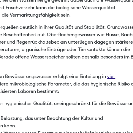
ichenden Wassermenge gewinnt dabei auch die Wasserquali
it Frischverzehr kann die biologische Wasserqualität
de Rohstoffe
Landwirts
 die Vermarktungsfähigkeit sein.
Landwirts
quellen deutlich in ihrer Qualität und Stabilität. Grundwass
te Beschaffenheit auf. Oberflächengewässer wie Flüsse, Bäch
cher und Regenrückhaltebecken unterliegen dagegen stärker
aturen, organische Einträge oder Tierkontakte können die
Gerade offene Wasserspeicher sollten deshalb besonders im B
on Bewässerungswasser erfolgt eine Einteilung in
vier
dere mikrobiologische Parameter, die das hygienische Risiko 
isierten Laboren bestimmt:
er hygienischer Qualität, uneingeschränkt für die Bewässeru
 Belastung, das unter Beachtung der Kultur und
n kann.