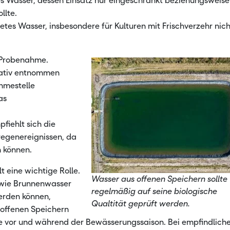
es Wasser, dessen Einsatz nur eingeschränkt beziehungsweise
llte.
tes Wasser, insbesondere für Kulturen mit Frischverzehr nich
 Probenahme.
tativ entnommen
hmestelle
as
iehlt sich die
egenereignissen, da
n können.
t eine wichtige Rolle.
Wasser aus offenen Speichern sollte
 wie Brunnenwasser
regelmäßig auf seine biologische
werden können,
Qualtität geprüft werden.
 offenen Speichern
re vor und während der Bewässerungssaison. Bei empfindlich