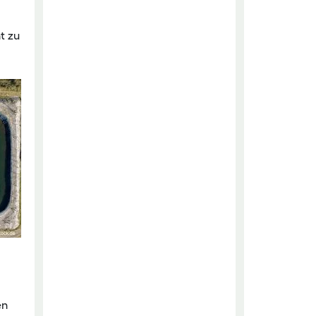
t zu
en