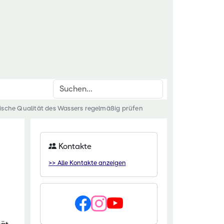
Suchen
ische Qualität des Wassers regelmäßig prüfen
inrichtungen
rschnittsthemen
für den ländlichen Raum
den & Düngung
Kontakte
itut Kirchhain
anzenschutz
>> Alle Kontakte anzeigen
eminar Rauischholzhausen
oforstsysteme
 Gartenakademie
wässerung
zentrum HessenRohstoffe (HeRo)
tter
t Dillenburg