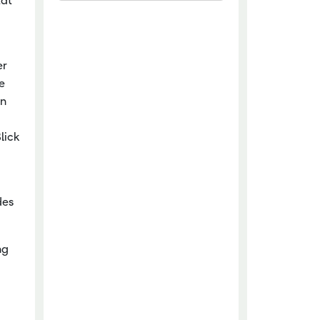
tät
chaftliche Fachschulen
chaftszentrum Eichhof
er
e
en
lick
des
ng