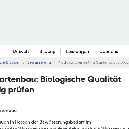
er
Umwelt
Bildung
Leistungen
Über uns
rgie & Bauen
Bewässerung
Produktsicherheit im Gartenbau: Biolog
Gartenbau
Berufliche Bildung
Bildungse
Que
artenbau: Biologische Qualität
au
Gemüsebau & Kräuter
Berufliche Erstausbildung
Akademie 
Bo
g prüfen
Obstbau & Baumschule
Fachschulbildung
Bieneninst
Pfl
Zierpflanzenbau
Meisterfortbildung
Bildungss
Agr
kennung
Ökologischer Gartenbau
Nebenerwerbs-Schulung
Hessische
Be
rtenbau
ve
Freizeitgartenbau & Öffentl. Grün
Kompetenz
We
auch in Hessen der Bewässerungsbedarf im
 Pflanzenbau
Landgestü