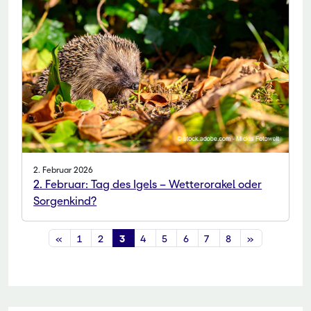
2. Februar 2026
2. Februar: Tag des Igels – Wetterorakel oder
Sorgenkind?
«
1
2
3
4
5
6
7
8
»