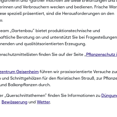
engärtnerin und -gärtner möchten Sie diese Erwartungen und
rinnen und Verbrauchern wecken und bedienen. Frische War
de Rohstoffe
Landwirts
ese speziell präsentiert, sind die Herausforderungen an den
Landwirts
u.
eam „Gartenbau“ bietet produktionstechnische und
aftliche Beratung an und unterstützt Sie bei Fragestellungen
nenden und qualitätsorientierten Erzeugung.
enschutzmittellisten finden Sie auf der Seite „
Pflanzenschutz 
zentrum Geisenheim
führen wir praxisorientierte Versuche zu
 und Schnittgehölzen für den floristischen Strauß, zur Pflan
 und Balkonpflanzen durch.
er „Querschnittsthemen“ finden Sie Informationen zu
Düngun
,
Bewässerung
und
Wetter
.