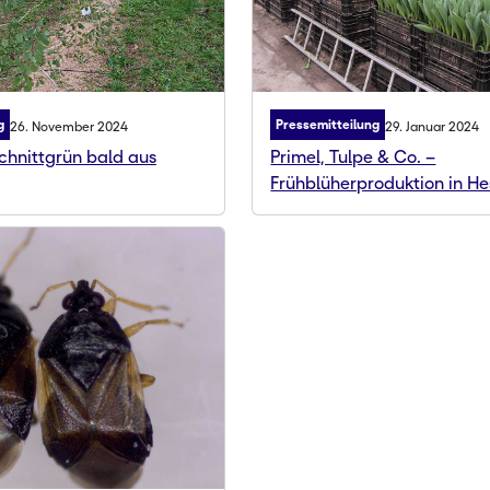
g
Pressemitteilung
26. November 2024
29. Januar 2024
chnittgrün bald aus
Primel, Tulpe & Co. –
Frühblüherproduktion in H