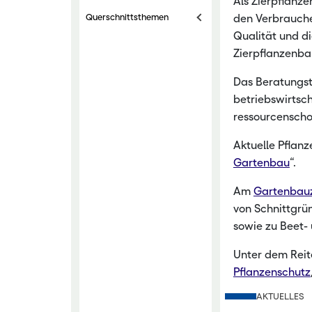
Als Zierpflanz
Querschnittsthemen
den Verbrauche
Nachwachsen
Qualität und di
Zierpflanzenba
Das Beratungst
betriebswirtsch
ressourcenscho
Aktuelle Pflanz
Gartenbau
“.
Am
Gartenbau
von Schnittgrün
sowie zu Beet-
Unter dem Reit
Pflanzenschutz
AKTUELLES