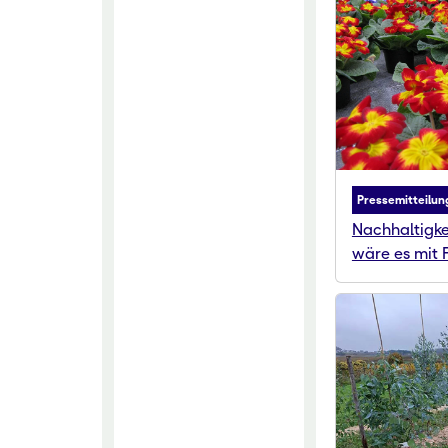
Pressemitteilun
Nachhaltigke
wäre es mit 