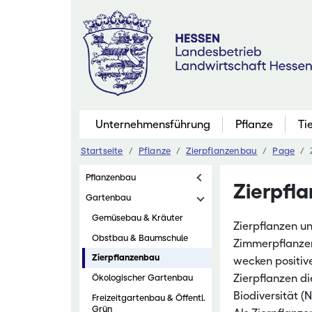
Zum
Inhalt
springen
Unternehmensführung
Pflanze
Ti
Startseite
Pflanze
Zierpflanzenbau
Page
Pflanzenbau
Pflanzenbau
Zierpfl
Marktfruchtb
Gartenbau
Grünland
Gemüsebau & Kräuter
Zierpflanzen u
Futterbau
Obstbau & Baumschule
Zimmerpflanzen
Zierpflanzenbau
Saatgutaner
wecken positiv
Zierpflanzen d
Ökologischer Gartenbau
Eiweißinitiati
Biodiversität (
Freizeitgartenbau & Öffentl.
Ökologischer
Grün