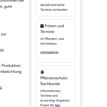
 Emotionen bei
Aktuell sind keine
e, gute
chaftliche Fachschulen
Termine vorhanden.
chaftszentrum Eichhof
Fristen und
Termine
 zur
im Pflanzen- und
Gartenbau:
im
Jahresplaner
r Produktion
zenbelichtung
Pflanzenschutz-
Sachkunde
g
,
Informationen,
Termine und
eLearning-Angebote
finden Sie
hier
.