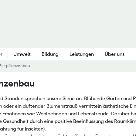
er
Umwelt
Bildung
Leistungen
Über uns
Zierpflanzenbau
Gartenbau
Berufliche Bildung
Bildungse
Que
anzenbau
au
Gemüsebau & Kräuter
Berufliche Erstausbildung
Akademie 
Bo
Obstbau & Baumschule
Fachschulbildung
Bieneninst
Pfl
nd Stauden sprechen unsere Sinne an. Blühende Gärten und 
Zierpflanzenbau
Meisterfortbildung
Bildungss
Agr
 oder ein duftender Blumenstrauß vermitteln ästhetische Ei
kennung
Ökologischer Gartenbau
Nebenerwerbs-Schulung
Hessische
Be
e Emotionen wie Wohlbefinden und Lebensfreude. Darüber hi
ie Gesundheit durch eine positive Beeinflussung des Raumklim
ve
Freizeitgartenbau & Öffentl. Grün
Kompetenz
We
Nahrung für Insekten).
 Pflanzenbau
Landgestü