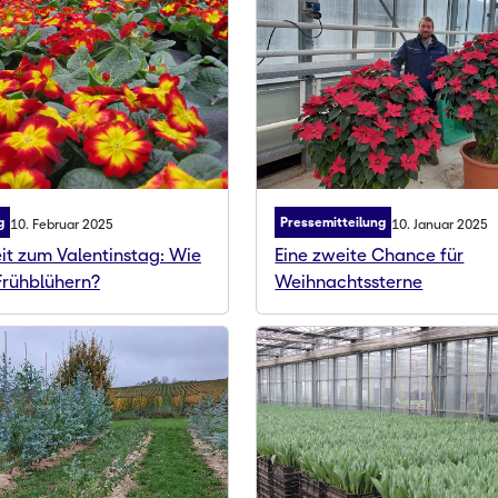
g
Pressemitteilung
10. Februar 2025
10. Januar 2025
it zum Valentinstag: Wie
Eine zweite Chance für
Frühblühern?
Weihnachtssterne