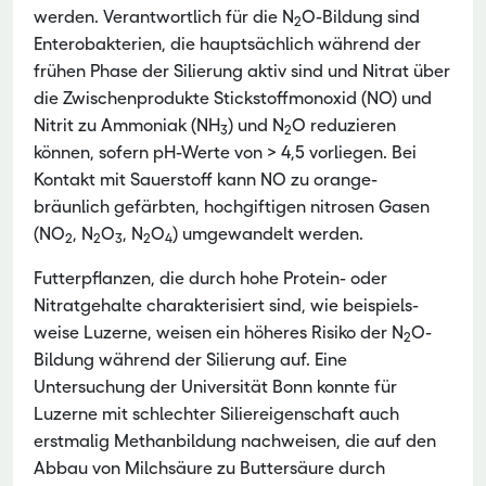
werden. Verantwortlich für die N
O-Bildung sind
2
Enterobakterien, die hauptsächlich während der
frühen Phase der Silierung aktiv sind und Nitrat über
die Zwischenprodukte Stickstoffmonoxid (NO) und
Nitrit zu Ammoniak (NH
) und N
O reduzieren
3
2
können, sofern pH-Werte von > 4,5 vor­liegen. Bei
Kontakt mit Sauerstoff kann NO zu orange-
bräunlich gefärbten, hochgiftigen nitrosen Gasen
(NO
, N
O
, N
O
) umgewandelt werden.
2
2
3
2
4
Futterpflanzen, die durch hohe Protein- oder
Nitratgehalte charakterisiert sind, wie beispiels­
weise Luzerne, weisen ein höheres Risiko der N
O-
2
Bildung während der Silierung auf. Eine
Untersuchung der Universität Bonn konnte für
Luzerne mit schlechter Siliereigen­schaft auch
erstmalig Methanbildung nachweisen, die auf den
Abbau von Milchsäure zu Butter­säure durch