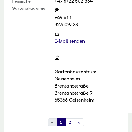
+49 6722 502 854
Hessische
Gartenakademie
+49 611
327609328
E-Mail senden
Gartenbauzentrum
Geisenheim
Brentanostraße
Brentanostraße 9
65366 Geisenheim
«
1
2
»